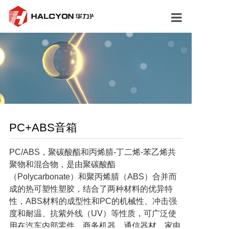
中欧(中国)
关于我们
产品市场
新闻动态
PC+ABS音箱
研发中心
PC/ABS，聚碳酸酯和丙烯腈-丁二烯-苯乙烯共
人才招聘
聚物和混合物，是由聚碳酸酯
（Polycarbonate）和聚丙烯腈（ABS）合并而
联系我们
成的热可塑性塑胶，结合了两种材料的优异特
性，ABS材料的成型性和PC的机械性、冲击强
度和耐温、抗紫外线（UV）等性质，可广泛使
用在汽车内部零件、商务机器、通信器材、家电