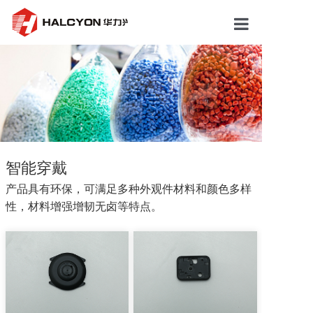
中欧(中国)
关于我们
产品市场
新闻动态
智能穿戴
研发中心
产品具有环保，可满足多种外观件材料和颜色多样
性，材料增强增韧无卤等特点。
人才招聘
联系我们