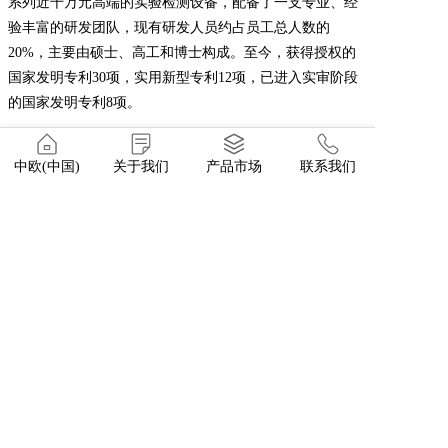
系列近千万元高端的实验检测设备，配备了一支专业、经
验丰富的研发团队，现有研发人员约占员工总人数的
20%，主要由硕士、高工和博士构成。至今，获得授权的
国家发明专利30项，实用新型专利12项，已进入实审阶段
的国家发明专利8项。
近年来，公司携手各知名高校开展产学研紧密合作，致力
中欧(中国)
关于我们
产品市场
联系我们
于产品的应用研究和前瞻性开发，搭建了一个以企业技术
中心为主体、以院校为依托的自主创新平台，为推进产学
研工作的发展打下良好的基础。
Copyright © 2015 中欧网站
All rights reserved. 粤ICP备19118446号
九州网
|
荣耀体育app最新版下载
|
问鼎网页版入口
|
天博首页
|
新利指
定网站
|
爱体育网页
|
中欧在线
|
亚投登录
|
球速·体育
|