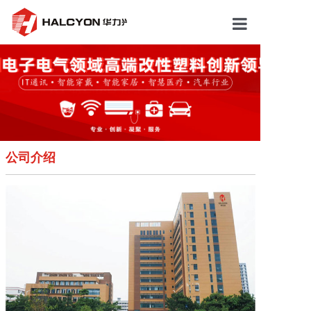
中欧(中国)
关于我们
产品市场
新闻动态
公司介绍
研发中心
人才招聘
联系我们