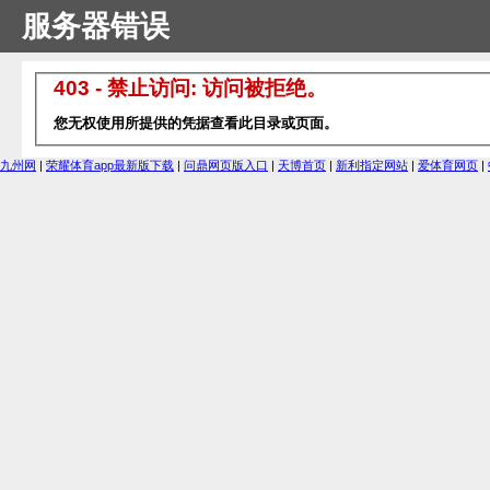
服务器错误
403 - 禁止访问: 访问被拒绝。
您无权使用所提供的凭据查看此目录或页面。
九州网
|
荣耀体育app最新版下载
|
问鼎网页版入口
|
天博首页
|
新利指定网站
|
爱体育网页
|